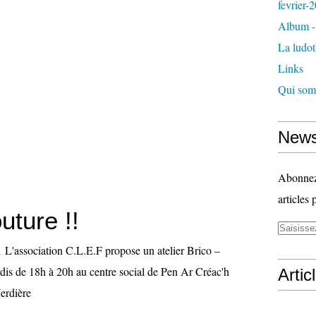
fevrier-
Album - 
La ludo
Links
Qui som
News
Abonnez-
articles 
uture !!
L'association C.L.E.F propose un atelier Brico –
rdis de 18h à 20h au centre social de Pen Ar Créac'h
Artic
erdière