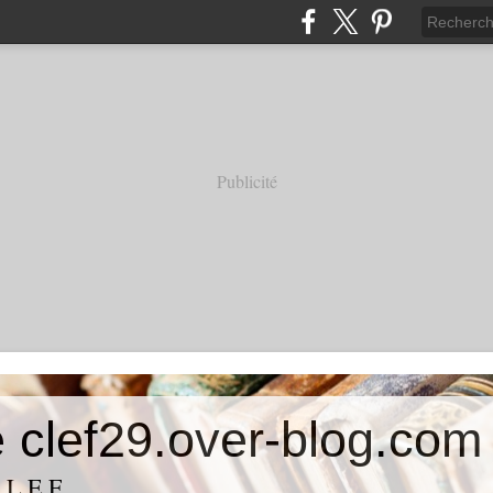
Publicité
e clef29.over-blog.com
C.L.E.F