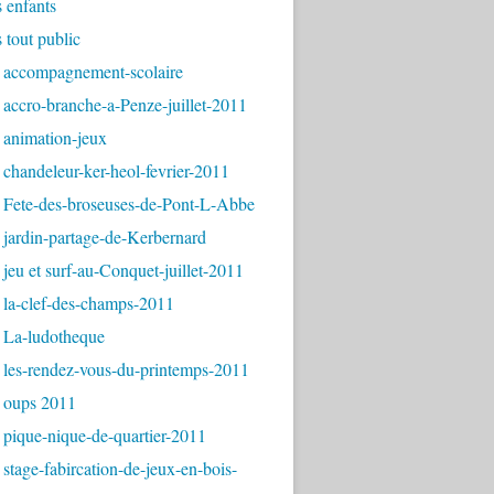
s enfants
s tout public
 accompagnement-scolaire
accro-branche-a-Penze-juillet-2011
 animation-jeux
chandeleur-ker-heol-fevrier-2011
 Fete-des-broseuses-de-Pont-L-Abbe
jardin-partage-de-Kerbernard
jeu et surf-au-Conquet-juillet-2011
 la-clef-des-champs-2011
 La-ludotheque
 les-rendez-vous-du-printemps-2011
 oups 2011
pique-nique-de-quartier-2011
stage-fabircation-de-jeux-en-bois-