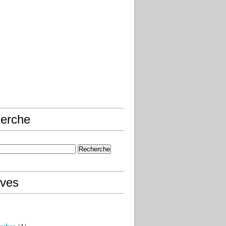
erche
ives