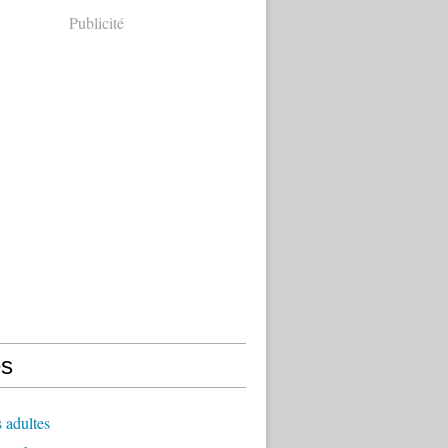
Publicité
s
s adultes