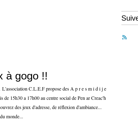
Suiv
 à gogo !!
L'association C.L.E.F propose des A p r e s m i d i j e
dis de 15h30 a 17h00 au centre social de Pen ar Creac'h
uvrez des jeux d'adresse, de réflexion d'ambiance...
 du monde...